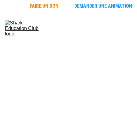
FAIRE UN DON
DEMANDER UNE ANIMATION
Faire 
découvrir les 
requins
Découvrir les 
requins
L'école des 
requins
Protéger les 
requins