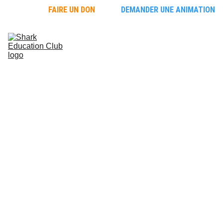
FAIRE UN DON
DEMANDER UNE ANIMATION
Faire 
découvrir les 
requins
Découvrir les 
requins
L'école des 
requins
Protéger les 
requins
ACTUALITÉS