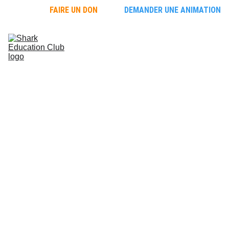
FAIRE UN DON
DEMANDER UNE ANIMATION
Faire 
découvrir les 
requins
Découvrir les 
requins
L'école des 
requins
Protéger les 
requins
PLAN DU 
SITE
Toutes les pages par 
rubriques