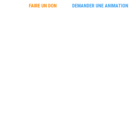
FAIRE UN DON
DEMANDER UNE ANIMATION
uvrir les requins
Découvrir les requins
L'école des requin
ACTUALITÉS
3/24/2025