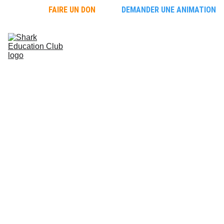
FAIRE UN DON
DEMANDER UNE ANIMATION
Faire 
découvrir les 
requins
Découvrir les 
requins
L'école des 
requins
Protéger les 
requins
Le 
Requin 
Citron
NOM 