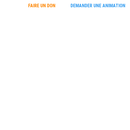
FAIRE UN DON
DEMANDER UNE ANIMATION
uvrir les requins
Découvrir les requins
L'école des requin
ACTUALITÉS
6/21/2024